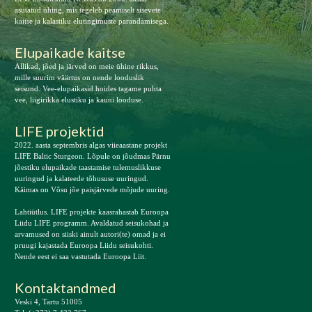
asutatud ühing, mis tegeleb peamiselt sisevete
kaitse ja kalastiku elutingimuste parandamisega.
Elupaikade kaitse
Allikad, jõed ja järved on meie ühine rikkus,
mille suurim väärtus on nende looduslik
seisund. Vee-elupaikasid hoides tagame puhta
vee, liigirikka elustiku ja kauni looduse.
LIFE projektid
2022. aasta septembris algas viieaastane projekt
LIFE Baltic Sturgeon. Lõpule on jõudmas Pärnu
jõestiku elupaikade taastamise tulemuslikkuse
uuringud ja kalateede tõhususe uuringud.
Käimas on Võsu jõe paisjärvede mõjude uuring.
Lahtiütlus. LIFE projekte kaasrahastab Euroopa
Liidu LIFE programm. Avaldatud seisukohad ja
arvamused on siiski ainult autori(te) omad ja ei
pruugi kajastada Euroopa Liidu seisukohti.
Nende eest ei saa vastutada Euroopa Liit.
Kontaktandmed
Veski 4, Tartu 51005