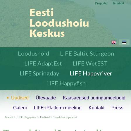
Projektid
Kontakt
Loodushoid
LIFE Baltic Sturgeon
LIFE AdaptEst
LIFE WetEST
LIFE Springday
LIFE Happyriver
LIFE Happyfish
Uudised
Ülevaade
Kaasaegsed uuringumeetodid
Galerii
LIFE+Platform meeting
Kontakt
Press
Avaleht
>
LIFE Happyriver
>
Uudised
>
Tee-ehitus lõpetatud!