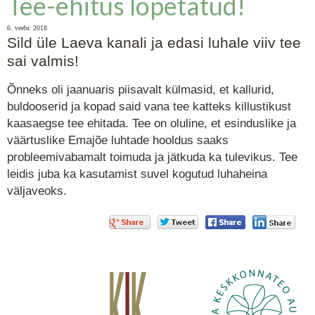
Tee-ehitus lõpetatud!
6. veebr. 2018
Sild üle Laeva kanali ja edasi luhale viiv tee
sai valmis!
Õnneks oli jaanuaris piisavalt külmasid, et kallurid,
buldooserid ja kopad said vana tee katteks killustikust
kaasaegse tee ehitada. Tee on oluline, et esinduslike ja
väärtuslike Emajõe luhtade hooldus saaks
probleemivabamalt toimuda ja jätkuda ka tulevikus. Tee
leidis juba ka kasutamist suvel kogutud luhaheina
väljaveoks.