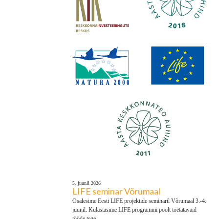
Tee-ehitus lõpetatud!
5. juunil 2026
LIFE seminar Võrumaal
Osalesime Eesti LIFE projektide seminaril Võrumaal 3.-4.
juunil. Külastasime LIFE programmi poolt toetatavaid
tööde tege..