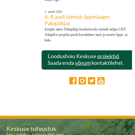
1. juunil 2026
6.-8. juuli toimub õppelaager
Palupõhjas
Emajõe ääres Palupõhja looduskoolis toimub neljas LIFE
AdaptEst projekti poolt korraldatav laste ja noorte õppe- ja
kala..
Loodushoiu Keskuse
projektid
.
Saada enda
sõnum
kontaktilehel.
Keskuse tutvustus
Eesti Loodushoiu Keskus on 2000. aastal